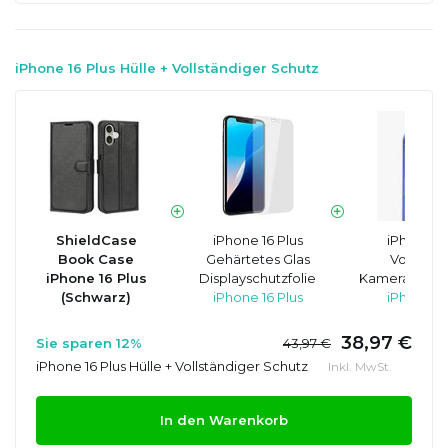
iPhone 16 Plus Hülle + Vollständiger Schutz
ShieldCase
iPhone 16 Plus
iPhone 16
Book Case
Gehärtetes Glas
Vollstän
iPhone 16 Plus
Displayschutzfolie
Kameraobjekt
(Schwarz)
iPhone 16 Plus
iPhone 16
38,97 €
Sie sparen 12%
43,97 €
iPhone 16 Plus Hülle + Vollständiger Schutz
Inkl. MwSt.
In den Warenkorb