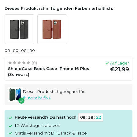
Dieses Produkt ist in folgenden Farben erhältlich:
0
0
:
0
0
:
0
0
:
0
0
(0)
Auf Lager
ShieldCase Book Case iPhone 16 Plus
€21,99
(Schwarz)
Dieses Produkt ist geeignet für:
iPhone 16 Plus
Heute versandt? Du hast noch:
0
8
:
3
8
:
2
1
1-2 Werktage Lieferzeit
Gratis Versand mit DHL Track & Trace