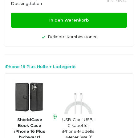
Inkl. MwSt.
Dockingstation
In den Warenkorb
Beliebte Kombinationen
iPhone 16 Plus Hülle + Ladegerät
ShieldCase
USB-C auf USB-
Book Case
C kabel für
iPhone 16 Plus
iPhone-Modelle
(Schwarz)
1 Meter (Weiß)