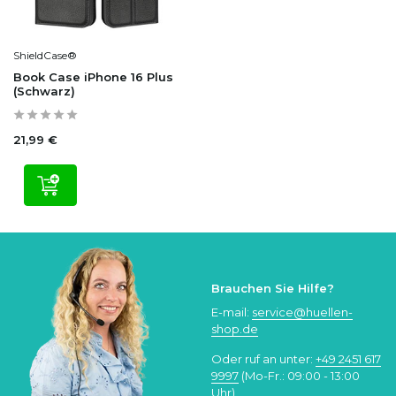
ShieldCase®
Book Case iPhone 16 Plus
(Schwarz)
21,99 €
Brauchen Sie Hilfe?
E-mail:
service@huellen-
shop.de
Oder ruf an unter:
+49 2451 617
9997
(Mo-Fr.: 09:00 - 13:00
Uhr)