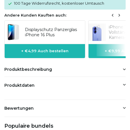
100 Tage Widerrufsrecht, kostenloser Umtausch
Andere Kunden Kauften auch:
iPhone 16 
Displayschutz Panzerglas
Vollständi
iPhone 16 Plus
Kameraobj
+ €4,99 Auch bestellen
+ €9,99 Auc
Produktbeschreibung
Produktdaten
Bewertungen
Populaire bundels