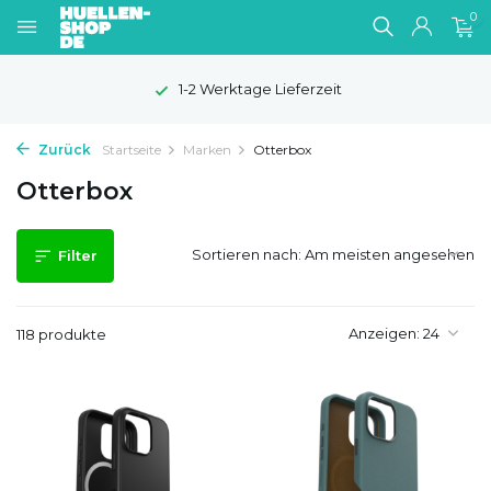
0
100 Tage Widerrufsrecht
Zurück
Startseite
Marken
Otterbox
Otterbox
Sortieren nach:
Filter
Anzeigen:
118 produkte