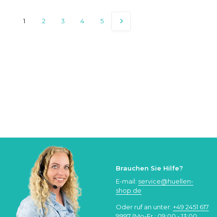
1
2
3
4
5
Brauchen Sie Hilfe?
E-mail:
service@huellen-
shop.de
Oder ruf an unter:
+49 2451 617
9997
(Mo-Fr.: 09:00 - 13:00