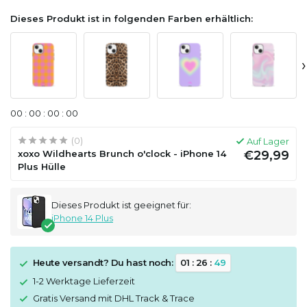
Dieses Produkt ist in folgenden Farben erhältlich:
›
0
0
:
0
0
:
0
0
:
0
0
(0)
Auf Lager
xoxo Wildhearts Brunch o'clock - iPhone 14
€29,99
Plus Hülle
Dieses Produkt ist geeignet für:
iPhone 14 Plus
Heute versandt? Du hast noch:
0
1
:
2
6
:
4
8
1-2 Werktage Lieferzeit
Gratis Versand mit DHL Track & Trace