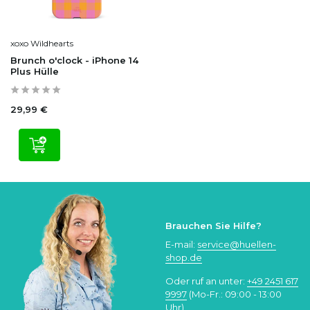
xoxo Wildhearts
Brunch o'clock - iPhone 14
Plus Hülle
29,99 €
Brauchen Sie Hilfe?
E-mail:
service@huellen-
shop.de
Oder ruf an unter:
+49 2451 617
9997
(Mo-Fr.: 09:00 - 13:00
Uhr)