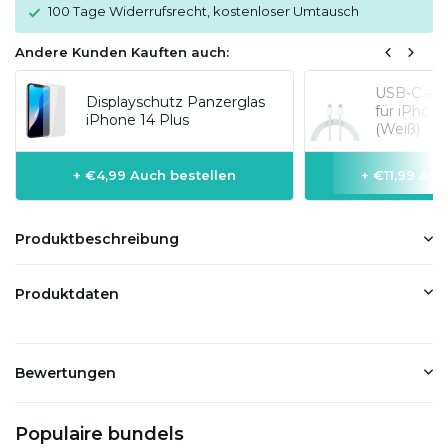
100 Tage Widerrufsrecht, kostenloser Umtausch
Andere Kunden Kauften auch:
USB-C auf
Displayschutz Panzerglas
für iPhon
iPhone 14 Plus
(Weiß)
+ €4,99 Auch bestellen
+ €11,99 Auc
Produktbeschreibung
Produktdaten
Bewertungen
Populaire bundels