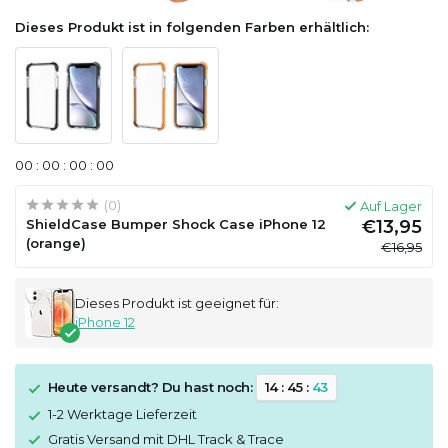
Dieses Produkt ist in folgenden Farben erhältlich:
0
0
:
0
0
:
0
0
:
0
0
(0)
Auf Lager
ShieldCase Bumper Shock Case iPhone 12
€13,95
(orange)
€16,95
Dieses Produkt ist geeignet für:
iPhone 12
Heute versandt? Du hast noch:
1
4
:
4
5
:
4
3
1-2 Werktage Lieferzeit
Gratis Versand mit DHL Track & Trace