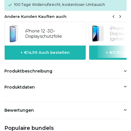
100 Tage Widerrufsrecht, kostenloser Umtausch
Andere Kunden Kauften auch:
iPhone 12
iPhone 12 -3D-
Displaysch
Displayschutzfolie
(gehärtete
+ €14,99 Auch bestellen
+ €11,95 Auc
Produktbeschreibung
Produktdaten
Bewertungen
Populaire bundels