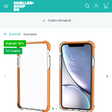
0
rsand
1-2 Werktage Li
Zurück
Startseite
Rabatt 18%
1+1 Gratis