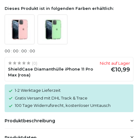
Dieses Produkt ist in folgenden Farben erhältlich:
0
0
:
0
0
:
0
0
:
0
0
(0)
Nicht auf Lager
€10,99
ShieldCase Diamanthülle iPhone 11 Pro
Max (rosa)
1-2 Werktage Lieferzeit
Gratis Versand mit DHL Track & Trace
100 Tage Widerrufsrecht, kostenloser Umtausch
Produktbeschreibung
Produktdaten