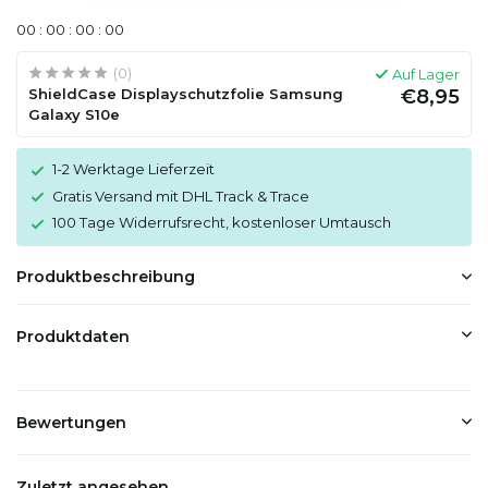
0
0
:
0
0
:
0
0
:
0
0
(0)
Auf Lager
ShieldCase Displayschutzfolie Samsung
€8,95
Galaxy S10e
1-2 Werktage Lieferzeit
Gratis Versand mit DHL Track & Trace
100 Tage Widerrufsrecht, kostenloser Umtausch
Produktbeschreibung
Produktdaten
Bewertungen
Zuletzt angesehen