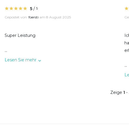
5
/
5
Gepostet von:
foersti
am 8 August 2025
Ge
Super Leistung
Ic
ha
...
er
Lesen Sie mehr
...
L
Zeige
1
-