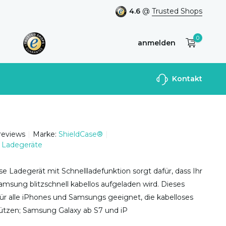
4.6
@
Trusted Shops
0
anmelden
Benutzerkonto
Kontakt
anlegen
 reviews
Marke:
ShieldCase®
 Ladegeräte
se Ladegerät mit Schnellladefunktion sorgt dafür, dass Ihr
msung blitzschnell kabellos aufgeladen wird. Dieses
für alle iPhones und Samsungs geeignet, die kabelloses
ützen; Samsung Galaxy ab S7 und iP