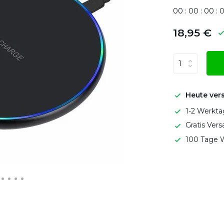
0
0
:
0
0
:
0
0
:
18,95 €
Heute ver
1-2 Werkta
Gratis Ver
100 Tage W