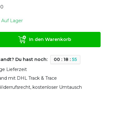
0
0
Auf Lager
In den Warenkorb
sandt? Du hast noch:
0
0
:
1
8
:
5
4
ge Lieferzeit
sand mit DHL Track & Trace
iderrufsrecht, kostenloser Umtausch