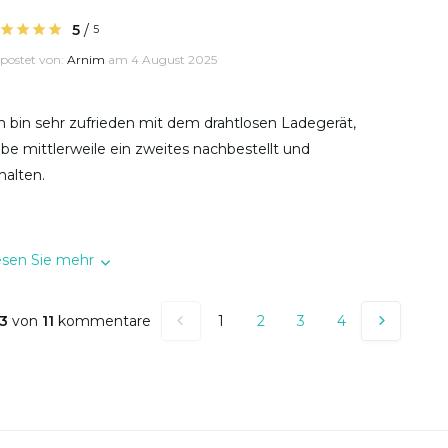
5
/
5
postet von:
Arnim
am 4 August 2025
h bin sehr zufrieden mit dem drahtlosen Ladegerät,
be mittlerweile ein zweites nachbestellt und
halten.
esen Sie mehr
3
von
11
kommentare
1
2
3
4