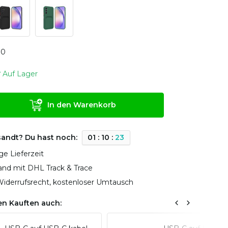
0
0
Auf Lager
In den Warenkorb
sandt? Du hast noch:
0
1
:
1
0
:
2
2
ge Lieferzeit
sand mit DHL Track & Trace
iderrufsrecht, kostenloser Umtausch
n Kauften auch: