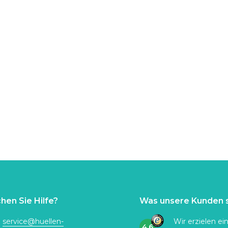
hen Sie Hilfe?
Was unsere Kunden 
:
service@huellen-
Wir erzielen ei
4.6