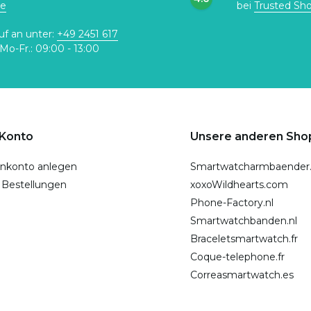
de
bei
Trusted Sh
uf an unter:
+49 2451 617
Mo-Fr.: 09:00 - 13:00
 Konto
Unsere anderen Sho
nkonto anlegen
Smartwatcharmbaender
 Bestellungen
xoxoWildhearts.com
Phone-Factory.nl
Smartwatchbanden.nl
Braceletsmartwatch.fr
Coque-telephone.fr
Correasmartwatch.es