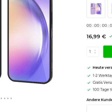
0
0
:
0
0
:
0
0
:
16,99 €
Heute ver
1-2 Werkta
Gratis Ver
100 Tage W
Andere Kunde