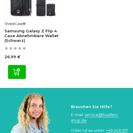
ShieldCase®
Samsung Galaxy Z Flip 4
Case Abnehmbare Wallet
(Schwarz)
26,99 €
Brauchen Sie Hilfe?
E-mail:
service@huellen-
shop.de
Oder ruf an unter:
+49 2451 617