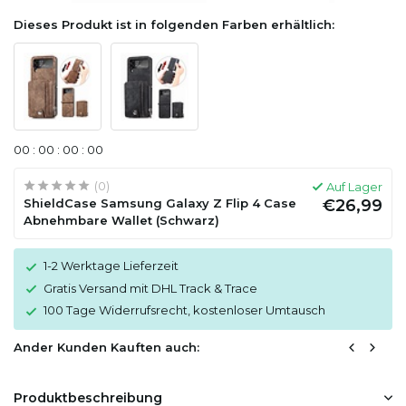
Dieses Produkt ist in folgenden Farben erhältlich:
0
0
:
0
0
:
0
0
:
0
0
(0)
Auf Lager
ShieldCase Samsung Galaxy Z Flip 4 Case
€26,99
Abnehmbare Wallet (Schwarz)
1-2 Werktage Lieferzeit
Gratis Versand mit DHL Track & Trace
100 Tage Widerrufsrecht, kostenloser Umtausch
Ander Kunden Kauften auch:
Produktbeschreibung