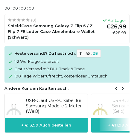
0
0
:
0
0
:
0
0
:
0
0
(0)
Auf Lager
ShieldCase Samsung Galaxy Z Flip 6 / Z
€26,99
Flip 7 FE Leder Case Abnehmbare Wallet
€28,99
(Schwarz)
Heute versandt? Du hast noch:
1
1
:
4
5
:
2
7
1-2 Werktage Lieferzeit
Gratis Versand mit DHL Track & Trace
100 Tage Widerrufsrecht, kostenloser Umtausch
Andere Kunden Kauften auch:
USB-C auf USB-C kabel für
USB-C auf 
Samsung-Modelle 2 Meter
Samsung-M
(Weiß)
(Gelb)
+ €13,99 Auch bestellen
+ €11,99 Auc