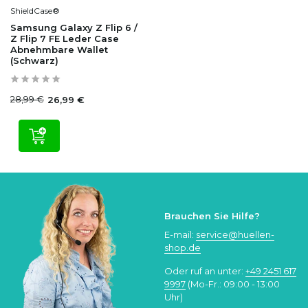
ShieldCase®
Samsung Galaxy Z Flip 6 /
Z Flip 7 FE Leder Case
Abnehmbare Wallet
(Schwarz)
28,99 €
26,99 €
Brauchen Sie Hilfe?
E-mail:
service@huellen-
shop.de
Oder ruf an unter:
+49 2451 617
9997
(Mo-Fr.: 09:00 - 13:00
Uhr)