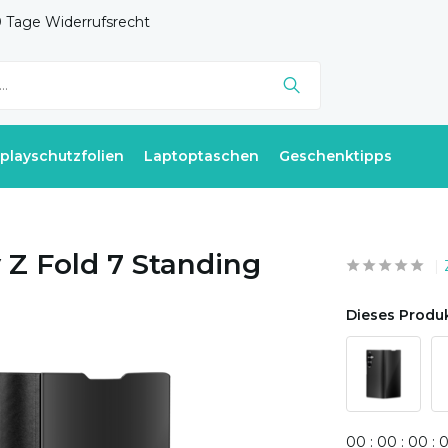
 Tage Widerrufsrecht
splayschutzfolien
Laptoptaschen
Geschenktipps
Z Fold 7 Standing
Dieses Produk
0
0
:
0
0
:
0
0
: