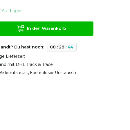
Auf Lager
In den Warenkorb
sandt? Du hast noch:
0
8
:
2
8
:
4
3
ge Lieferzeit
sand mit DHL Track & Trace
iderrufsrecht, kostenloser Umtausch