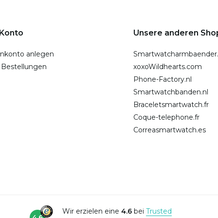
 Konto
Unsere anderen Sho
nkonto anlegen
Smartwatcharmbaender
 Bestellungen
xoxoWildhearts.com
Phone-Factory.nl
Smartwatchbanden.nl
Braceletsmartwatch.fr
Coque-telephone.fr
Correasmartwatch.es
Wir erzielen eine
4.6
bei
Trusted
4.6