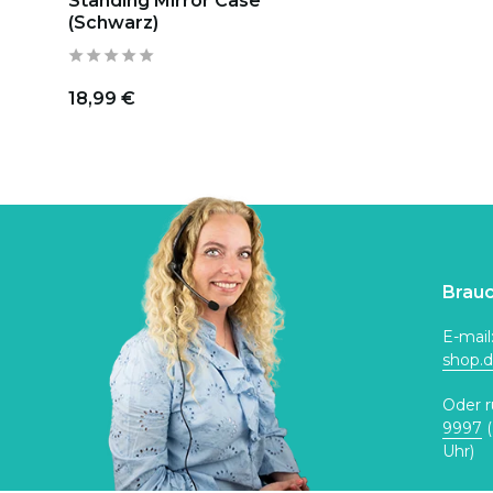
Standing Mirror Case
(Schwarz)
18,99 €
Brauc
E-mail
shop.
Oder r
9997
(
Uhr)