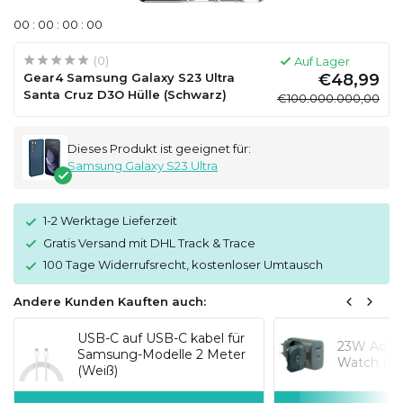
0
0
:
0
0
:
0
0
:
0
0
(0)
Auf Lager
Gear4 Samsung Galaxy S23 Ultra
€48,99
Santa Cruz D3O Hülle (Schwarz)
€100.000.000,00
Dieses Produkt ist geeignet für:
Samsung Galaxy S23 Ultra
1-2 Werktage Lieferzeit
Gratis Versand mit DHL Track & Trace
100 Tage Widerrufsrecht, kostenloser Umtausch
Andere Kunden Kauften auch:
USB-C auf USB-C kabel für
23W Adapt
Samsung-Modelle 2 Meter
Watch Lad
(Weiß)