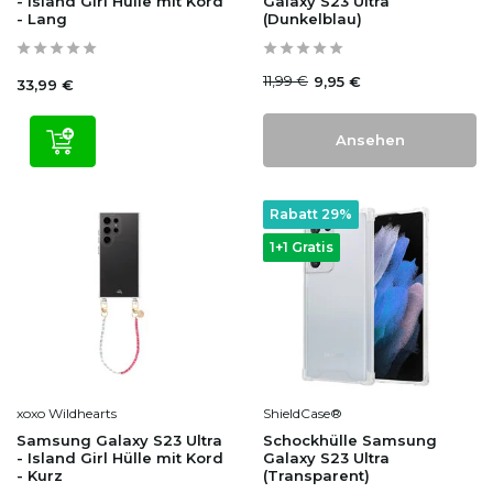
- Island Girl Hülle mit Kord
Galaxy S23 Ultra
- Lang
(Dunkelblau)
11,99 €
9,95 €
33,99 €
Ansehen
Rabatt 29%
1+1 Gratis
xoxo Wildhearts
ShieldCase®
Samsung Galaxy S23 Ultra
Schockhülle Samsung
- Island Girl Hülle mit Kord
Galaxy S23 Ultra
- Kurz
(Transparent)