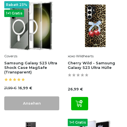
Rabatt 23%
1+1 Gratis
Coverzs
xoxo Wildhearts
Samsung Galaxy S23 Ultra
Cherry Wild - Samsung
Shock Case MagSafe
Galaxy S23 Ultra Hülle
(Transparent)
21,99 €
16,99 €
26,99 €
Ansehen
1+1 Gratis