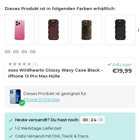
Dieses Produkt ist in folgenden Farben erhältlich:
›
0
0
:
0
0
:
0
0
:
0
0
(0)
Auf Lager
xoxo Wildhearts Glossy Wavy Case Black -
€19,99
iPhone 13 Pro Max Hülle
Dieses Produkt ist geeignet für:
iPhone 13 Pro Max
Heute versandt? Du hast noch:
0
0
:
2
4
:
1
3
1-2 Werktage Lieferzeit
Gratis Versand mit DHL Track & Trace