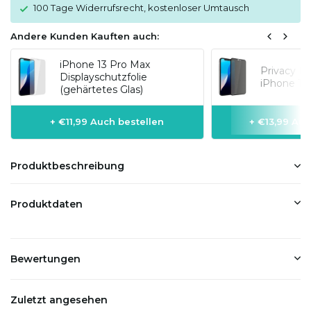
100 Tage Widerrufsrecht, kostenloser Umtausch
Andere Kunden Kauften auch:
iPhone 13 Pro Max
Privacy Di
Displayschutzfolie
iPhone 13 
(gehärtetes Glas)
+ €11,99 Auch bestellen
+ €13,99 Auc
Produktbeschreibung
Produktdaten
Bewertungen
Zuletzt angesehen