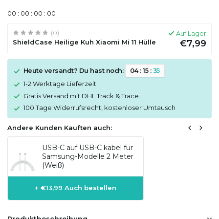
0
0
:
0
0
:
0
0
:
0
0
(0)
Auf Lager
ShieldCase Heilige Kuh Xiaomi Mi 11 Hülle
€7,99
Heute versandt? Du hast noch:
0
4
:
1
5
:
3
5
1-2 Werktage Lieferzeit
Gratis Versand mit DHL Track & Trace
100 Tage Widerrufsrecht, kostenloser Umtausch
Andere Kunden Kauften auch:
USB-C auf USB-C kabel für
Samsung-Modelle 2 Meter
(Weiß)
+ €13,99 Auch bestellen
Produktbeschreibung