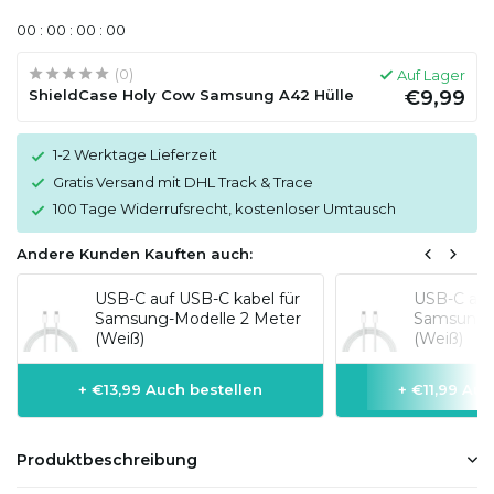
0
0
:
0
0
:
0
0
:
0
0
(0)
Auf Lager
ShieldCase Holy Cow Samsung A42 Hülle
€9,99
1-2 Werktage Lieferzeit
Gratis Versand mit DHL Track & Trace
100 Tage Widerrufsrecht, kostenloser Umtausch
Andere Kunden Kauften auch:
USB-C auf USB-C kabel für
USB-C auf 
Samsung-Modelle 2 Meter
Samsung-M
(Weiß)
(Weiß)
+ €13,99 Auch bestellen
+ €11,99 Auc
Produktbeschreibung