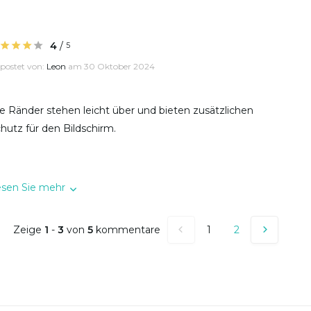
4
/
5
postet von:
Leon
am 30 Oktober 2024
e Ränder stehen leicht über und bieten zusätzlichen
hutz für den Bildschirm.
esen Sie mehr
Zeige
1
-
3
von
5
kommentare
1
2