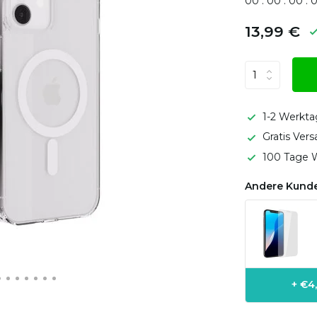
0
0
:
0
0
:
0
0
:
13,99 €
1-2 Werkta
Gratis Ver
100 Tage W
Andere Kunde
+ €4