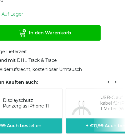
0
0
Auf Lager
In den Warenkorb
ge Lieferzeit
sand mit DHL Track & Trace
iderrufsrecht, kostenloser Umtausch
n Kauften auch:
USB-C auf Lightn
Displayschutz
kabel für iPhone-
Panzerglas iPhone 11
1 Meter (Weiß)
,99 Auch bestellen
+ €11,99 Auch bestellen