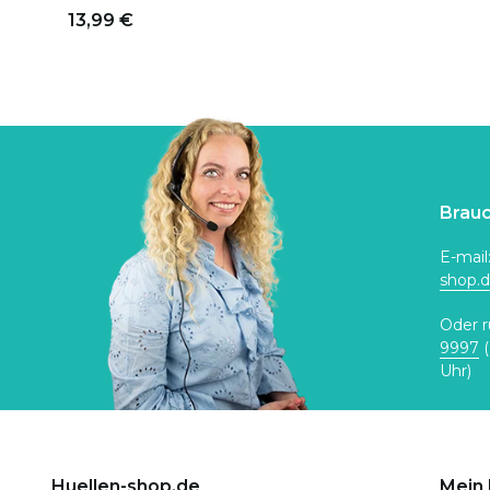
13,99 €
Brauc
E-mail
shop.
Oder r
9997
(
Uhr)
Huellen-shop.de
Mein