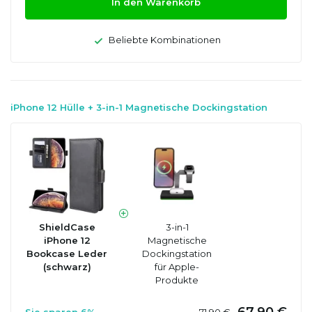
In den Warenkorb
Beliebte Kombinationen
iPhone 12 Hülle + 3-in-1 Magnetische Dockingstation
ShieldCase
3-in-1
iPhone 12
Magnetische
Bookcase Leder
Dockingstation
(schwarz)
für Apple-
Produkte
67,90 €
Sie sparen 6%
71,90 €