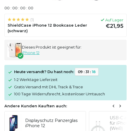
0
0
:
0
0
:
0
0
:
0
0
(1)
Auf Lager
ShieldCase iPhone 12 Bookcase Leder
€21,95
(schwarz)
Dieses Produkt ist geeignet für:
iPhone 12
Heute versandt? Du hast noch:
0
9
:
3
1
:
1
8
1-2 Werktage Lieferzeit
Gratis Versand mit DHL Track & Trace
100 Tage Widerrufsrecht, kostenloser Umtausch
Andere Kunden Kauften auch:
USB-C auf
Displayschutz Panzerglas
für iPhon
iPhone 12
(Weiß)