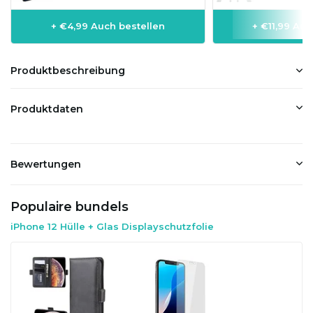
+ €4,99 Auch bestellen
+ €11,99 Auc
Produktbeschreibung
Produktdaten
Bewertungen
Populaire bundels
iPhone 12 Hülle + Glas Displayschutzfolie