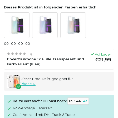
Dieses Produkt ist in folgenden Farben erhältlich:
0
0
:
0
0
:
0
0
:
0
0
(0)
Auf Lager
Coverzs iPhone 12 Hülle Transparent und
€21,99
Farbverlauf (Blau)
Dieses Produkt ist geeignet für:
iPhone 12
Heute versandt? Du hast noch:
0
9
:
4
4
:
4
3
1-2 Werktage Lieferzeit
Gratis Versand mit DHL Track & Trace