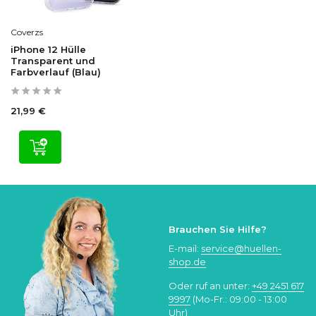
Coverzs
iPhone 12 Hülle
Transparent und
Farbverlauf (Blau)
21,99 €
Brauchen Sie Hilfe?
E-mail:
service@huellen-
shop.de
Oder ruf an unter:
+49 2451 617
9997
(Mo-Fr.: 09:00 - 13:00
Uhr)