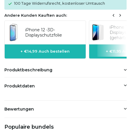
100 Tage Widerrufsrecht, kostenloser Umtausch
Andere Kunden Kauften auch:
iPhone 12
iPhone 12 -3D-
Displaysch
Displayschutzfolie
(gehärtete
+ €14,99 Auch bestellen
+ €11,95 Auc
Produktbeschreibung
Produktdaten
Bewertungen
Populaire bundels