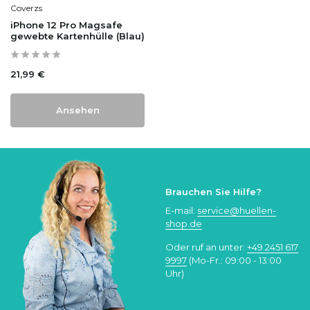
Coverzs
iPhone 12 Pro Magsafe
gewebte Kartenhülle (Blau)
21,99 €
Ansehen
Brauchen Sie Hilfe?
E-mail:
service@huellen-
shop.de
Oder ruf an unter:
+49 2451 617
9997
(Mo-Fr.: 09:00 - 13:00
Uhr)