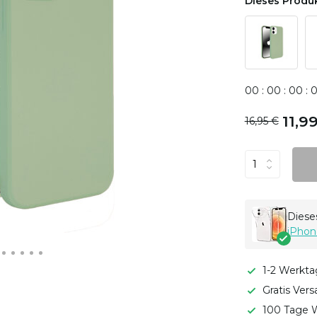
Dieses Produk
0
0
:
0
0
:
0
0
:
11,9
16,95 €
Dieses
iPhon
1-2 Werkta
Gratis Ver
100 Tage W