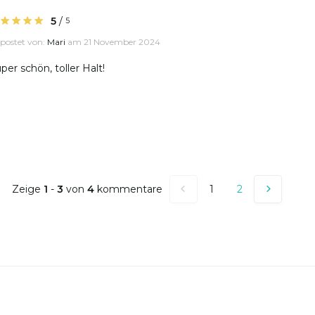
5
/
5
postet von:
Mari
am 21 November 2024
per schön, toller Halt!
Zeige
1
-
3
von
4
kommentare
1
2