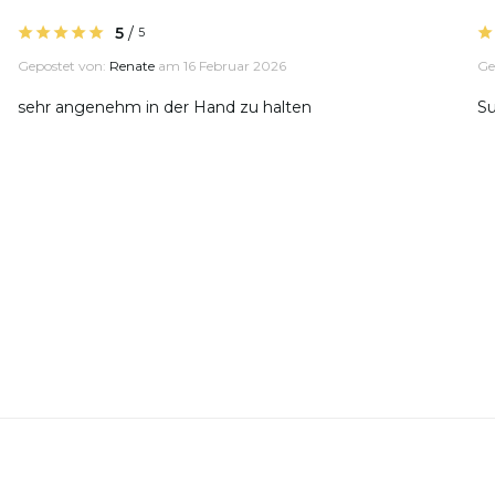
5
/
5
Gepostet von:
Renate
am 16 Februar 2026
Ge
sehr angenehm in der Hand zu halten
Su