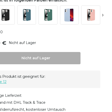
t ist in folgenden Farben erhältlich:
›
0
0
9 €
Nicht auf Lager
Nicht auf Lager
 Produkt ist geeignet für:
e 12
ge Lieferzeit
sand mit DHL Track & Trace
iderrufsrecht, kostenloser Umtausch