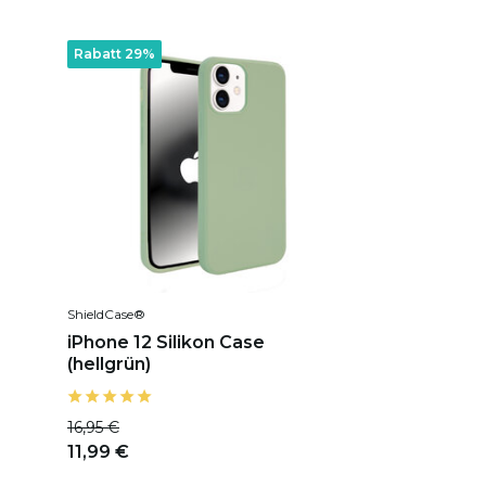
Rabatt 29%
ShieldCase®
iPhone 12 Silikon Case
(hellgrün)
16,95 €
11,99 €