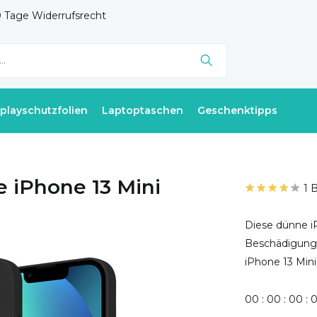
 Tage Widerrufsrecht
splayschutzfolien
Laptoptaschen
Geschenktipps
e iPhone 13 Mini
1 
Diese dünne iP
Beschädigungen
iPhone 13 Mini
0
0
:
0
0
:
0
0
: