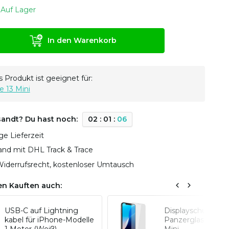
Auf Lager
In den Warenkorb
 Produkt ist geeignet für:
e 13 Mini
sandt? Du hast noch:
0
2
:
0
1
:
0
6
ge Lieferzeit
sand mit DHL Track & Trace
iderrufsrecht, kostenloser Umtausch
n Kauften auch:
USB-C auf Lightning
Displayschutz
kabel für iPhone-Modelle
Panzerglas iPhon