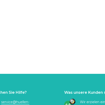
hen Sie Hilfe?
Was unsere Kunden 
:
service@huellen-
Wir erzielen ei
4.6