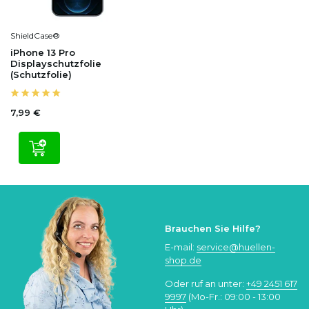
ShieldCase®
iPhone 13 Pro
Displayschutzfolie
(Schutzfolie)
7,99 €
Brauchen Sie Hilfe?
E-mail:
service@huellen-
shop.de
Oder ruf an unter:
+49 2451 617
9997
(Mo-Fr.: 09:00 - 13:00