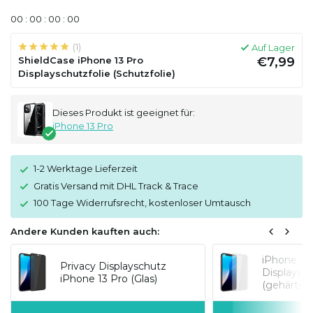
0
0
:
0
0
:
0
0
:
0
0
(1)
Auf Lager
ShieldCase iPhone 13 Pro
€7,99
Displayschutzfolie (Schutzfolie)
Dieses Produkt ist geeignet für:
iPhone 13 Pro
1-2 Werktage Lieferzeit
Gratis Versand mit DHL Track & Trace
100 Tage Widerrufsrecht, kostenloser Umtausch
Andere Kunden kauften auch:
iPhone 13
Privacy Displayschutz
Displaysch
iPhone 13 Pro (Glas)
(gehärtete