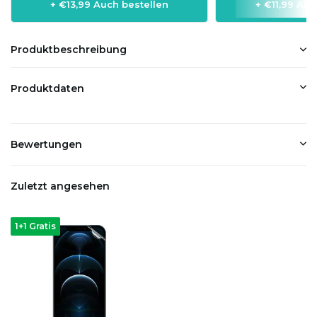
+ €13,99 Auch bestellen
+ €11,99 Auc
Produktbeschreibung
Produktdaten
Bewertungen
Zuletzt angesehen
1+1 Gratis