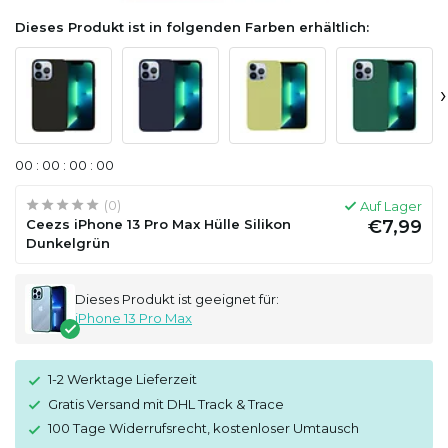
Dieses Produkt ist in folgenden Farben erhältlich:
›
0
0
:
0
0
:
0
0
:
0
0
(0)
Auf Lager
Ceezs iPhone 13 Pro Max Hülle Silikon
€7,99
Dunkelgrün
Dieses Produkt ist geeignet für:
iPhone 13 Pro Max
1-2 Werktage Lieferzeit
Gratis Versand mit DHL Track & Trace
100 Tage Widerrufsrecht, kostenloser Umtausch