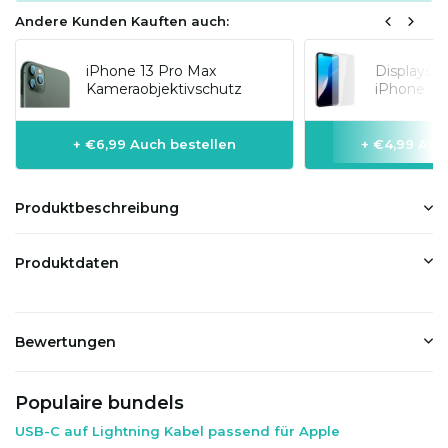
Andere Kunden Kauften auch:
iPhone 13 Pro Max
Displaysc
Kameraobjektivschutz
iPhone 13
+ €6,99 Auch bestellen
+ €4,99 Auc
Produktbeschreibung
Produktdaten
Bewertungen
Populaire bundels
USB-C auf Lightning Kabel passend für Apple