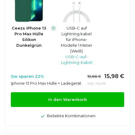
Ceezs iPhone 13
USB-C auf
Pro Max Hülle
Lightning kabel
Silikon
für iPhone-
Dunkelgrün
Modelle 1 Meter
(Weiß)
USB-C-auf-
Lightning-Kabel
15,98 €
Sie sparen 22%
19,98 €
Iphone 13 Pro Max Hülle + Ladegerät
Inkl. MwSt.
In den Warenkorb
Beliebte Kombinationen