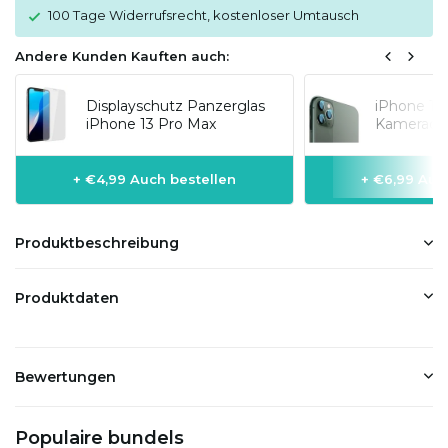
100 Tage Widerrufsrecht, kostenloser Umtausch
Andere Kunden Kauften auch:
Displayschutz Panzerglas
iPhone 13
iPhone 13 Pro Max
Kameraobj
+ €4,99 Auch bestellen
+ €6,99 Auc
Produktbeschreibung
Produktdaten
Bewertungen
Populaire bundels