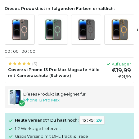
Dieses Produkt ist in folgenden Farben erhältlich:
›
0
0
:
0
0
:
0
0
:
0
0
(3)
Auf Lager
Coverzs iPhone 13 Pro Max Magsafe Hülle
€19,99
mit Kameraschutz (Schwarz)
€21,99
Dieses Produkt ist geeignet für:
iPhone 13 Pro Max
Heute versandt? Du hast noch:
1
5
:
4
5
:
2
7
1-2 Werktage Lieferzeit
Gratis Versand mit DHL Track & Trace