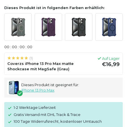
Dieses Produkt ist in folgenden Farben erhältlich:
0
0
:
0
0
:
0
0
:
0
0
(1)
Auf Lager
Coverzs iPhone 13 Pro Max matte
€16,99
Shockcase mit MagSafe (Grau)
Dieses Produkt ist geeignet für:
iPhone 13 Pro Max
1-2 Werktage Lieferzeit
Gratis Versand mit DHL Track & Trace
100 Tage Widerrufsrecht, kostenloser Umtausch