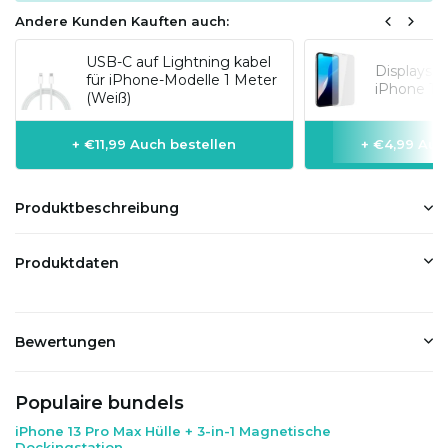
Andere Kunden Kauften auch:
USB-C auf Lightning kabel
Displaysc
für iPhone-Modelle 1 Meter
iPhone 13
(Weiß)
+ €11,99 Auch bestellen
+ €4,99 Auc
Produktbeschreibung
Produktdaten
Bewertungen
Populaire bundels
iPhone 13 Pro Max Hülle + 3-in-1 Magnetische
Dockingstation