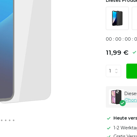
Dieses Produk
0
0
:
0
0
:
0
0
:
11,99 €
Dieses
iPhon
Heute ver
1-2 Werkta
Gratis Ver