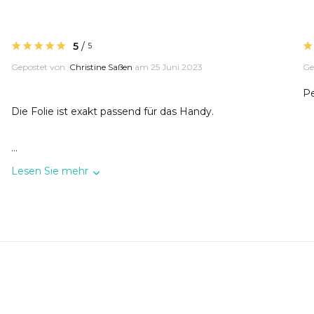
5
/
5
Gepostet von:
Christine Saßen
am 25 Juni 2023
Ge
Pe
Die Folie ist exakt passend für das Handy.
...
Lesen Sie mehr