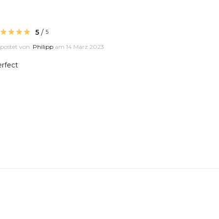
5
/
5
postet von:
Philipp
am 14 März 2023
rfect