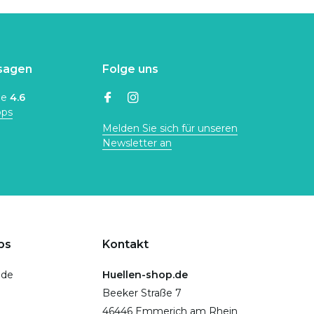
sagen
Folge uns
ne
4.6
ops
Melden Sie sich für unseren
Newsletter an
ps
Kontakt
.de
Huellen-shop.de
Beeker Straße 7
46446 Emmerich am Rhein