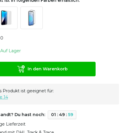
t ist in folgenden Farben erhältlich:
0
0
Auf Lager
In den Warenkorb
 Produkt ist geeignet für:
e 14
sandt? Du hast noch:
0
1
:
4
9
:
5
8
ge Lieferzeit
sand mit DHL Track & Trace