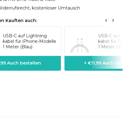
iderrufsrecht, kostenloser Umtausch
n Kauften auch:
USB-C auf Lightning
USB-C auf Lightn
kabel für iPhone-Modelle
kabel für iPhone-
1 Meter (Blau)
1 Meter (Weiß)
1,99 Auch bestellen
+ €11,99 Auch bestellen