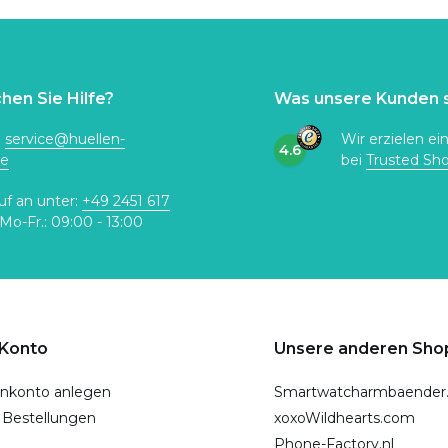
hen Sie Hilfe?
Was unsere Kunden 
:
service@huellen-
Wir erzielen ei
4.6
de
bei
Trusted Sh
uf an unter:
+49 2451 617
Mo-Fr.: 09:00 - 13:00
 Konto
Unsere anderen Sho
nkonto anlegen
Smartwatcharmbaender
 Bestellungen
xoxoWildhearts.com
Phone-Factory.nl