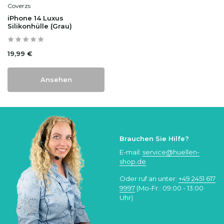
Coverzs
iPhone 14 Luxus
Silikonhülle (Grau)
19,99 €
Ansehen
Brauchen Sie Hilfe?
E-mail:
service@huellen-
shop.de
Oder ruf an unter:
+49 2451 617
9997
(Mo-Fr.: 09:00 - 13:00
Uhr)