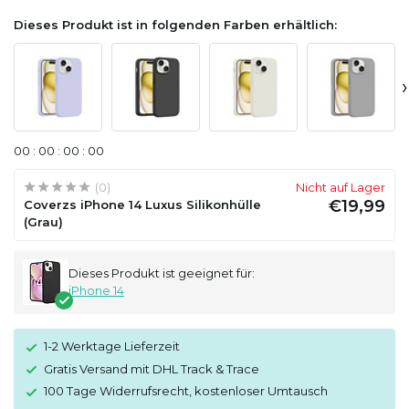
Dieses Produkt ist in folgenden Farben erhältlich:
›
0
0
:
0
0
:
0
0
:
0
0
(0)
Nicht auf Lager
€19,99
Coverzs iPhone 14 Luxus Silikonhülle
(Grau)
Dieses Produkt ist geeignet für:
iPhone 14
1-2 Werktage Lieferzeit
Gratis Versand mit DHL Track & Trace
100 Tage Widerrufsrecht, kostenloser Umtausch