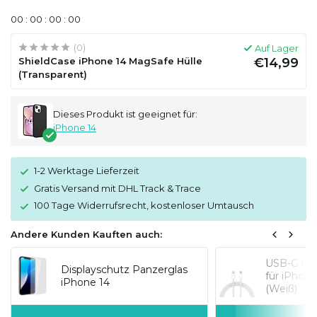
0
0
:
0
0
:
0
0
:
0
0
(0)
Auf Lager
ShieldCase iPhone 14 MagSafe Hülle
€14,99
(Transparent)
Dieses Produkt ist geeignet für:
iPhone 14
1-2 Werktage Lieferzeit
Gratis Versand mit DHL Track & Trace
100 Tage Widerrufsrecht, kostenloser Umtausch
Andere Kunden Kauften auch:
USB-C auf
Displayschutz Panzerglas
für iPhon
iPhone 14
(Weiß)