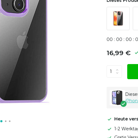
Dieses Produk
0
0
:
0
0
:
0
0
:
16,99 €
Dieses
iPhon
Heute ver
1-2 Werkta
Gratis Ver