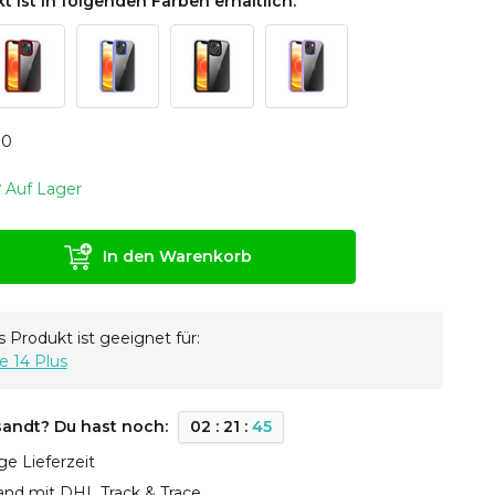
t ist in folgenden Farben erhältlich:
0
0
Auf Lager
In den Warenkorb
 Produkt ist geeignet für:
e 14 Plus
sandt? Du hast noch:
0
2
:
2
1
:
4
4
ge Lieferzeit
sand mit DHL Track & Trace