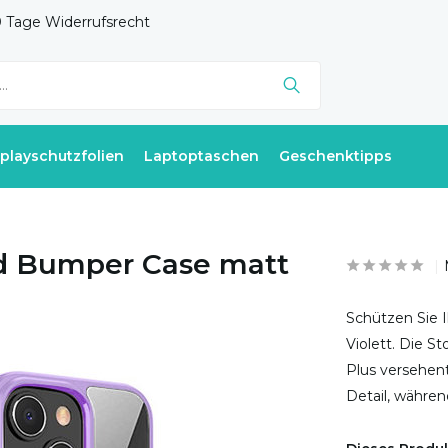
 Tage Widerrufsrecht
splayschutzfolien
Laptoptaschen
Geschenktipps
id Bumper Case matt
Schützen Sie I
Violett. Die S
Plus versehent
Detail, währen