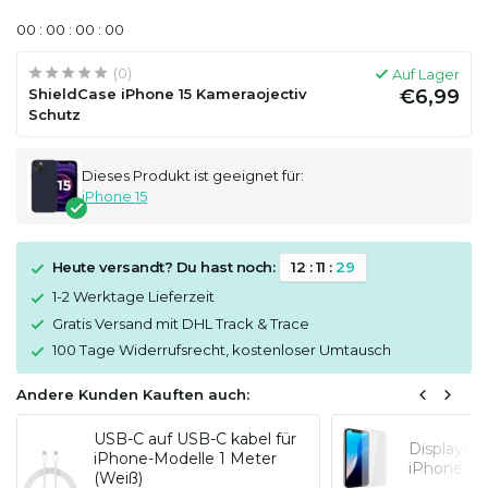
0
0
:
0
0
:
0
0
:
0
0
(0)
Auf Lager
ShieldCase iPhone 15 Kameraojectiv
€6,99
Schutz
Dieses Produkt ist geeignet für:
iPhone 15
Heute versandt? Du hast noch:
1
2
:
1
1
:
2
9
1-2 Werktage Lieferzeit
Gratis Versand mit DHL Track & Trace
100 Tage Widerrufsrecht, kostenloser Umtausch
Andere Kunden Kauften auch:
USB-C auf USB-C kabel für
Displaysc
iPhone-Modelle 1 Meter
iPhone 15
(Weiß)