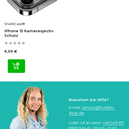
ShieldCase®
iPhone 15 Kameraojectiv
Schutz
6,99 €
Brauchen Sie Hilfe?
E-mail:
service@huellen-
shop.de
Oder ruf an unter:
+49 2451 617
9997
(Mo-Fr.: 09:00 - 13:00