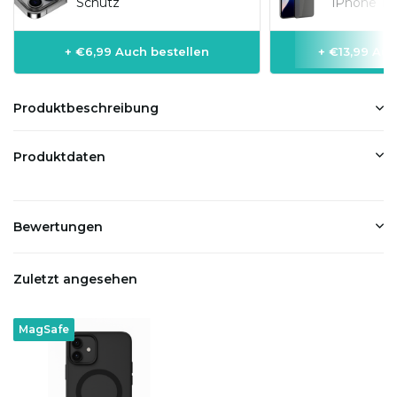
Schutz
iPhone 15 
+ €6,99 Auch bestellen
+ €13,99 Auc
Produktbeschreibung
Produktdaten
Bewertungen
Zuletzt angesehen
MagSafe