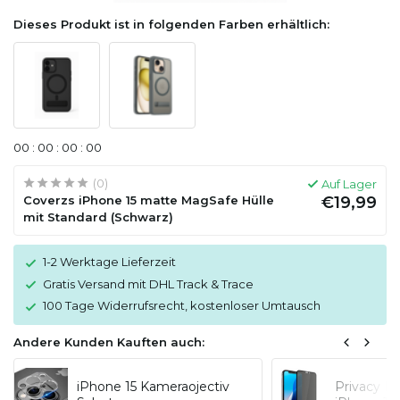
Dieses Produkt ist in folgenden Farben erhältlich:
0
0
:
0
0
:
0
0
:
0
0
(0)
Auf Lager
Coverzs iPhone 15 matte MagSafe Hülle
€19,99
mit Standard (Schwarz)
1-2 Werktage Lieferzeit
Gratis Versand mit DHL Track & Trace
100 Tage Widerrufsrecht, kostenloser Umtausch
Andere Kunden Kauften auch:
iPhone 15 Kameraojectiv
Privacy Di