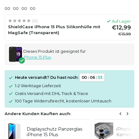
0
0
:
0
0
:
0
0
:
0
0
(0)
Auf Lager
ShieldCase iPhone 15 Plus Silikonhülle mit
€12,99
MagSafe (Transparent)
€15,99
Dieses Produkt ist geeignet für:
iPhone 15 Plus
Heute versandt? Du hast noch:
0
0
:
0
6
:
5
3
1-2 Werktage Lieferzeit
Gratis Versand mit DHL Track & Trace
100 Tage Widerrufsrecht, kostenloser Umtausch
Andere Kunden Kauften auch:
Displayschutz Panzerglas
iPhone 15 
iPhone 15 Plus
Kameraoje