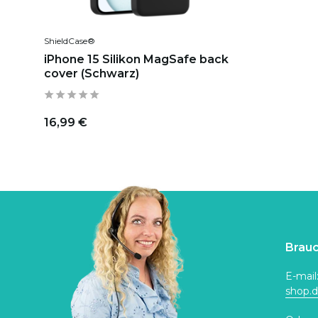
ShieldCase®
iPhone 15 Silikon MagSafe back
cover (Schwarz)
16,99 €
Brauc
E-mail
shop.