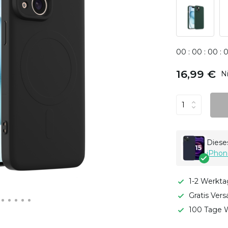
0
0
:
0
0
:
0
0
:
16,99 €
N
Dieses
iPhon
1-2 Werkta
Gratis Ver
100 Tage W