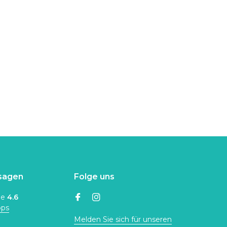
sagen
Folge uns
ne
4.6
ops
Melden Sie sich für unseren