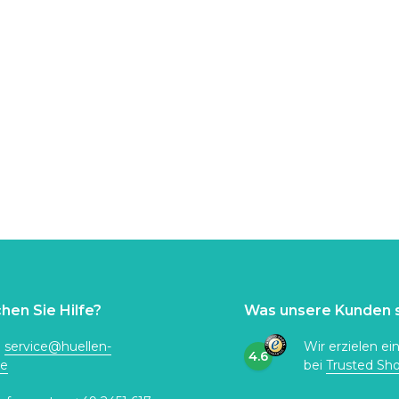
hen Sie Hilfe?
Was unsere Kunden 
:
service@huellen-
Wir erzielen ei
4.6
de
bei
Trusted Sh