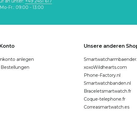
uf an unter:
+49 2451 617
Mo-Fr.: 09:00 - 13:00
 Konto
Unsere anderen Sho
nkonto anlegen
Smartwatcharmbaender
 Bestellungen
xoxoWildhearts.com
Phone-Factory.nl
Smartwatchbanden.nl
Braceletsmartwatch.fr
Coque-telephone.fr
Correasmartwatch.es