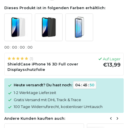
Dieses Produkt ist in folgenden Farben erhältlich:
0
0
:
0
0
:
0
0
:
0
0
(1)
Auf Lager
ShieldCase iPhone 16 3D Full cover
€13,99
Displayschutzfolie
Heute versandt? Du hast noch:
0
4
:
4
5
:
5
0
1-2 Werktage Lieferzeit
Gratis Versand mit DHL Track & Trace
100 Tage Widerrufsrecht, kostenloser Umtausch
Andere Kunden kauften auch: