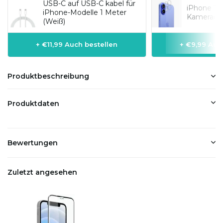
USB-C auf USB-C kabel für
iPhone 16 
iPhone-Modelle 1 Meter
Kameraobj
(Weiß)
+ €11,99 Auch bestellen
+ €9,99 Auc
Produktbeschreibung
Produktdaten
Bewertungen
Zuletzt angesehen