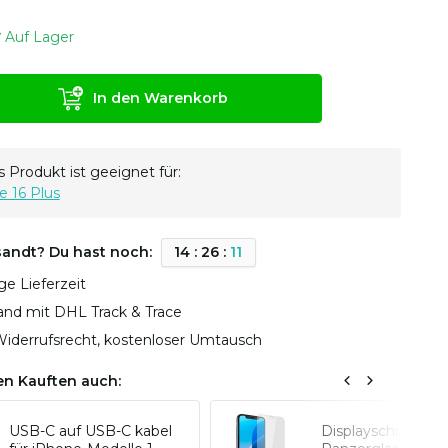
Auf Lager
In den Warenkorb
 Produkt ist geeignet für:
e 16 Plus
sandt? Du hast noch:
1
4
:
2
6
:
1
1
ge Lieferzeit
sand mit DHL Track & Trace
iderrufsrecht, kostenloser Umtausch
n Kauften auch:
USB-C auf USB-C kabel
Displayschutz