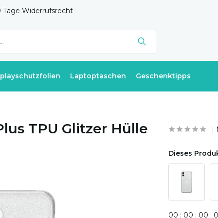
 Tage Widerrufsrecht
splayschutzfolien
Laptoptaschen
Geschenktipps
lus TPU Glitzer Hülle
Dieses Produk
0
0
:
0
0
:
0
0
: