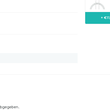
+ €1
abgegeben..