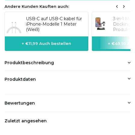
Andere Kunden Kauften auch:
USB-C auf USB-C kabel für
3-in-1 Mag
iPhone-Modelle 1 Meter
Dockingsta
(Weiß)
Produkte
+ €11,99 Auch bestellen
+ €49,95 Auc
Produktbeschreibung
Produktdaten
Bewertungen
Zuletzt angesehen