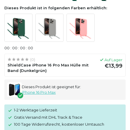
Dieses Produkt ist in folgenden Farben erhältlich:
0
0
:
0
0
:
0
0
:
0
0
(0)
Auf Lager
ShieldCase iPhone 16 Pro Max Hülle mit
€13,99
Band (Dunkelgrün)
Dieses Produkt ist geeignet für:
iPhone 16 Pro Max
1-2 Werktage Lieferzeit
Gratis Versand mit DHL Track & Trace
100 Tage Widerrufsrecht, kostenloser Umtausch