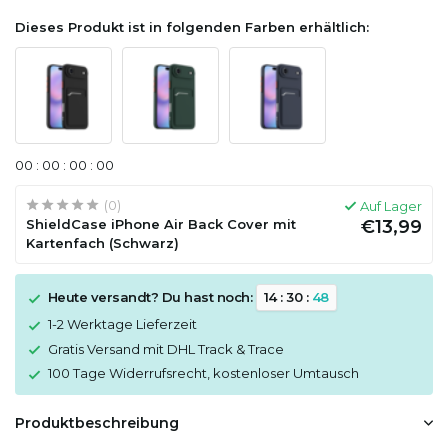
Dieses Produkt ist in folgenden Farben erhältlich:
0
0
:
0
0
:
0
0
:
0
0
(0)
Auf Lager
ShieldCase iPhone Air Back Cover mit
€13,99
Kartenfach (Schwarz)
Heute versandt? Du hast noch:
1
4
:
3
0
:
4
8
1-2 Werktage Lieferzeit
Gratis Versand mit DHL Track & Trace
100 Tage Widerrufsrecht, kostenloser Umtausch
Produktbeschreibung