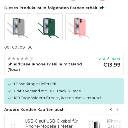
Dieses Produkt ist in folgenden Farben erhältlich:
0
0
:
0
0
:
0
0
:
0
0
(0)
Auf Lager
ShieldCase iPhone 17 Hülle mit Band
€13,99
(Rosa)
1-2 Werktage Lieferzeit
Gratis Versand mit DHL Track & Trace
100 Tage Widerrufsrecht, kostenloser Umtausch
Andere Kunden Kauften auch:
USB-C auf USB-C kabel für
iPhone 17
iPhone-Modelle 1 Meter
Basic Disp