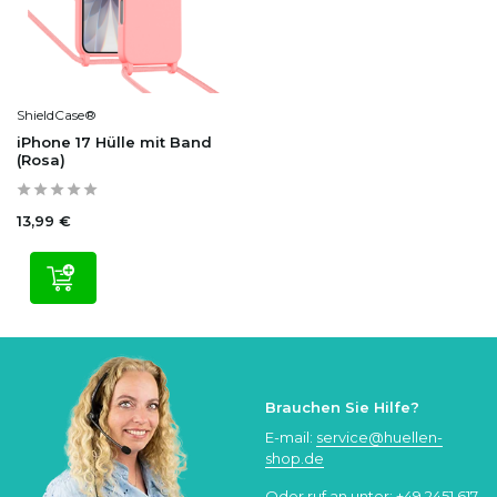
ShieldCase®
iPhone 17 Hülle mit Band
(Rosa)
13,99 €
Brauchen Sie Hilfe?
E-mail:
service@huellen-
shop.de
Oder ruf an unter:
+49 2451 617