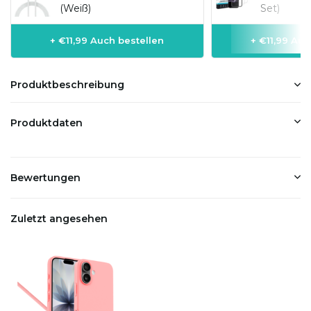
(Weiß)
Set)
+ €11,99 Auch bestellen
+ €11,99 Auc
Produktbeschreibung
Produktdaten
Bewertungen
Zuletzt angesehen