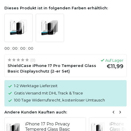
Dieses Produkt ist in folgenden Farben erhältlich:
0
0
:
0
0
:
0
0
:
0
0
(0)
Auf Lager
ShieldCase iPhone 17 Pro Tempered Glass
€11,99
Basic Displayschutz (2-er Set)
1-2 Werktage Lieferzeit
Gratis Versand mit DHL Track & Trace
100 Tage Widerrufsrecht, kostenloser Umtausch
Andere Kunden Kauften auch:
iPhone 17 Pro Privacy
iPhone 17
Tempered Glass Basic
Glass Basi