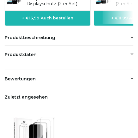
Displayschutz (2-er Set)
(2-er Set)
+ €13,99 Auch bestellen
+ €11,99 Auc
Produktbeschreibung
Produktdaten
Bewertungen
Zuletzt angesehen