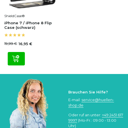
ShieldCase®
iPhone 7 / iPhone 8 Flip
Case (schwarz)
19,99 €
16,95 €
Brauchen Sie Hilfe?
E-mail:
service@huellen-
shop.de
Oder ruf an unter:
+49 2451 617
9997
(Mo-Fr.: 09:00 - 13:00
Uhr)