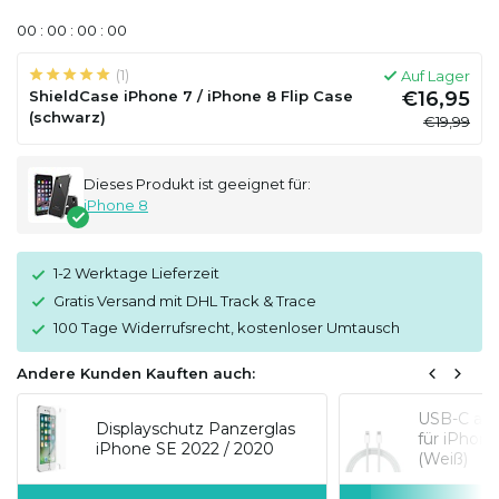
0
0
:
0
0
:
0
0
:
0
0
(1)
Auf Lager
ShieldCase iPhone 7 / iPhone 8 Flip Case
€16,95
(schwarz)
€19,99
Dieses Produkt ist geeignet für:
iPhone 8
1-2 Werktage Lieferzeit
Gratis Versand mit DHL Track & Trace
100 Tage Widerrufsrecht, kostenloser Umtausch
Andere Kunden Kauften auch:
USB-C auf
Displayschutz Panzerglas
für iPhon
iPhone SE 2022 / 2020
(Weiß)