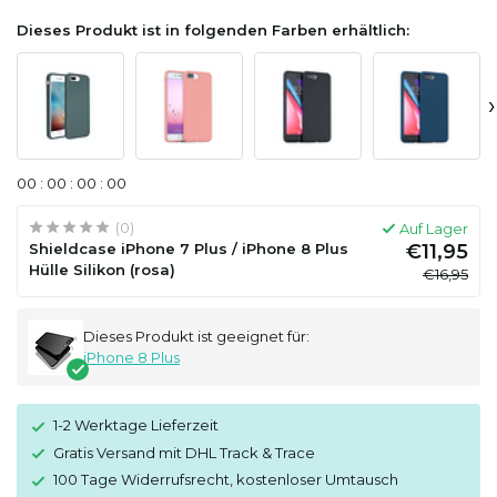
Dieses Produkt ist in folgenden Farben erhältlich:
›
0
0
:
0
0
:
0
0
:
0
0
(0)
Auf Lager
Shieldcase iPhone 7 Plus / iPhone 8 Plus
€11,95
Hülle Silikon (rosa)
€16,95
Dieses Produkt ist geeignet für:
iPhone 8 Plus
1-2 Werktage Lieferzeit
Gratis Versand mit DHL Track & Trace
100 Tage Widerrufsrecht, kostenloser Umtausch