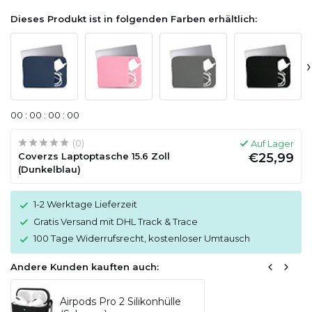
Dieses Produkt ist in folgenden Farben erhältlich:
›
0
0
:
0
0
:
0
0
:
0
0
(0)
Auf Lager
Coverzs Laptoptasche 15.6 Zoll
€25,99
(Dunkelblau)
1-2 Werktage Lieferzeit
Gratis Versand mit DHL Track & Trace
100 Tage Widerrufsrecht, kostenloser Umtausch
Andere Kunden kauften auch:
Airpods Pro 2 Silikonhülle