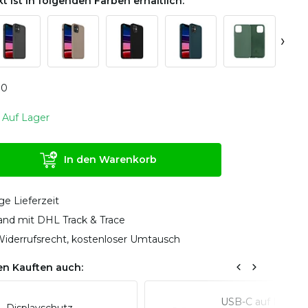
t ist in folgenden Farben erhältlich:
›
0
0
Auf Lager
In den Warenkorb
ge Lieferzeit
sand mit DHL Track & Trace
iderrufsrecht, kostenloser Umtausch
n Kauften auch:
USB-C auf Lightn
Displayschutz