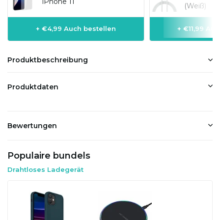
iPhone 11
(Weiß)
+ €4,99 Auch bestellen
+ €11,99 Auc
Produktbeschreibung
Produktdaten
Bewertungen
Populaire bundels
Drahtloses Ladegerät