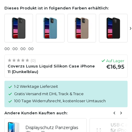
Dieses Produkt ist in folgenden Farben erhältlich:
›
0
0
:
0
0
:
0
0
:
0
0
(0)
Auf Lager
Coverzs Luxus Liquid Silikon Case iPhone
€16,95
11 (Dunkelblau)
1-2 Werktage Lieferzeit
Gratis Versand mit DHL Track & Trace
100 Tage Widerrufsrecht, kostenloser Umtausch
Andere Kunden Kauften auch:
USB-C auf
Displayschutz Panzerglas
für iPhon