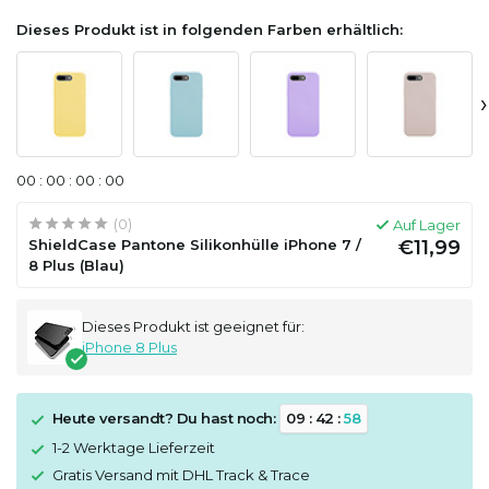
Dieses Produkt ist in folgenden Farben erhältlich:
›
0
0
:
0
0
:
0
0
:
0
0
(0)
Auf Lager
ShieldCase Pantone Silikonhülle iPhone 7 /
€11,99
8 Plus (Blau)
Dieses Produkt ist geeignet für:
iPhone 8 Plus
Heute versandt? Du hast noch:
0
9
:
4
2
:
5
8
1-2 Werktage Lieferzeit
Gratis Versand mit DHL Track & Trace