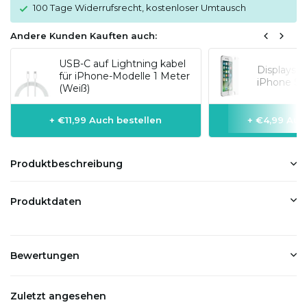
100 Tage Widerrufsrecht, kostenloser Umtausch
Andere Kunden Kauften auch:
USB-C auf Lightning kabel
Displaysc
für iPhone-Modelle 1 Meter
iPhone SE
(Weiß)
+ €11,99 Auch bestellen
+ €4,99 Auc
Produktbeschreibung
Produktdaten
Bewertungen
Zuletzt angesehen