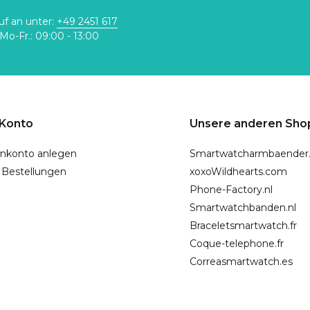
uf an unter:
+49 2451 617
Mo-Fr.: 09:00 - 13:00
 Konto
Unsere anderen Sho
nkonto anlegen
Smartwatcharmbaender
 Bestellungen
xoxoWildhearts.com
Phone-Factory.nl
Smartwatchbanden.nl
Braceletsmartwatch.fr
Coque-telephone.fr
Correasmartwatch.es