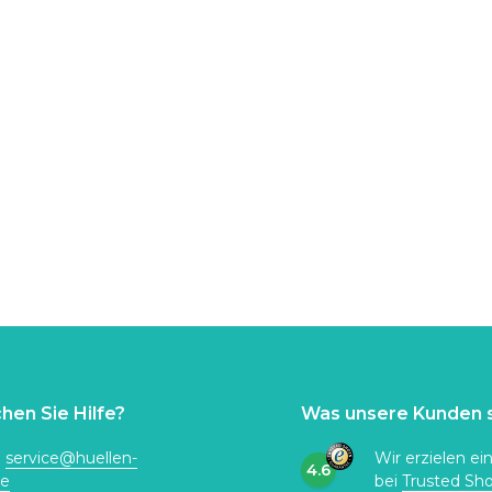
hen Sie Hilfe?
Was unsere Kunden 
:
service@huellen-
Wir erzielen ei
4.6
de
bei
Trusted Sh