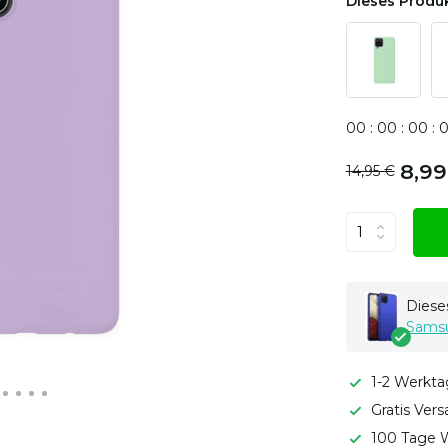
Dieses Produk
0
0
:
0
0
:
0
0
:
8,99
14,95 €
Dieses
Samsu
1-2 Werkta
Gratis Ver
100 Tage W