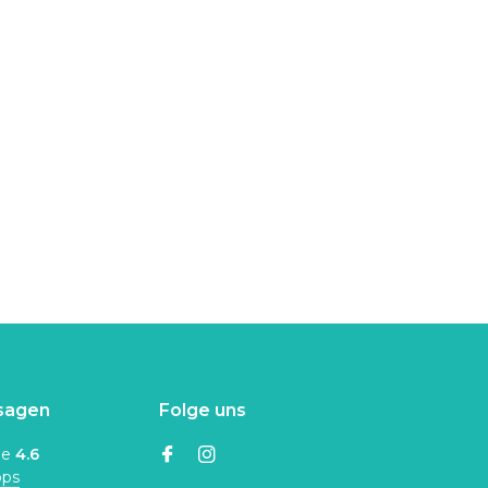
sagen
Folge uns
ne
4.6
ops