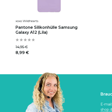
xoxo Wildhearts
Pantone Silikonhülle Samsung
Galaxy A12 (Lila)
14,95 €
8,99 €
Brauc
E-mail
shop.