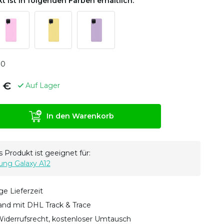
t ist in folgenden Farben erhältlich:
0
0
 €
Auf Lager
In den Warenkorb
 Produkt ist geeignet für:
ng Galaxy A12
ge Lieferzeit
sand mit DHL Track & Trace
iderrufsrecht, kostenloser Umtausch