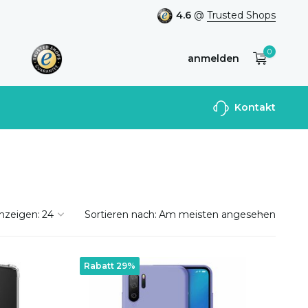
4.6
@
Trusted Shops
0
anmelden
Benutzerkonto
Kontakt
anlegen
nzeigen:
Sortieren nach:
Rabatt 29%