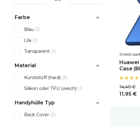
Farbe
Blau
(1)
Lila
(1)
Transparent
(1)
ShieldCase
Huawei 
Material
Case (B
Kunststoff (hard)
(3)
14,40 €
Silikon oder TPU (weich)
(1)
11,95 €
Handyhülle Typ
Back Cover
(3)
Gratis Versand