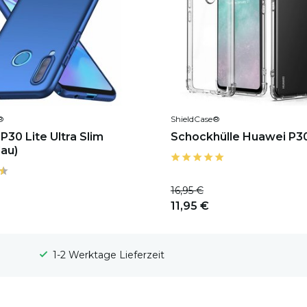
®
ShieldCase®
P30 Lite Ultra Slim
Schockhülle Huawei P30
lau)
16,95 €
11,95 €
1-2 Werktage Lieferzeit