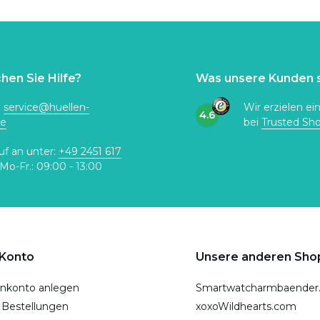
hen Sie Hilfe?
Was unsere Kunden 
:
service@huellen-
Wir erzielen ei
4.6
de
bei
Trusted Sh
uf an unter:
+49 2451 617
Mo-Fr.: 09:00 - 13:00
 Konto
Unsere anderen Sho
nkonto anlegen
Smartwatcharmbaender
 Bestellungen
xoxoWildhearts.com