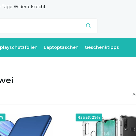
 Tage Widerrufsrecht
splayschutzfolien
Laptoptaschen
Geschenktipps
wei
A
7%
Rabatt 29%