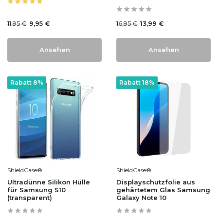
11,95 €
16,95 €
9,95 €
13,99 €
Ansehen
Ansehen
Rabatt 8%
Rabatt 18%
ShieldCase®
ShieldCase®
Ultradünne Silikon Hülle
Displayschutzfolie aus
für Samsung S10
gehärtetem Glas Samsung
(transparent)
Galaxy Note 10