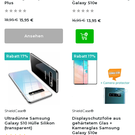
Plus
Galaxy S10e
18,95 €
15,95 €
16,95 €
13,95 €
Ansehen
Rabatt 17%
Rabatt 17%
ShieldCase®
ShieldCase®
Ultradünne Samsung
Displayschutzfolie aus
Galaxy S10 Hülle Silikon
gehärtetem Glas +
(transparent)
Kameraglas Samsung
Galaxy S10e