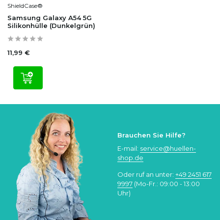
ShieldCase®
Samsung Galaxy A54 5G
Silikonhülle (Dunkelgrün)
11,99 €
Brauchen Sie Hilfe?
E-mail:
service@huellen-
shop.de
Oder ruf an unter:
+49 2451 617
9997
(Mo-Fr.: 09:00 - 13:00
Uhr)