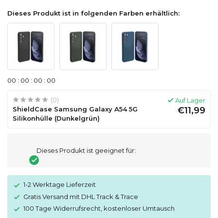
Dieses Produkt ist in folgenden Farben erhältlich:
0
0
:
0
0
:
0
0
:
0
0
(0)
Auf Lager
ShieldCase Samsung Galaxy A54 5G
€11,99
Silikonhülle (Dunkelgrün)
Dieses Produkt ist geeignet für:
1-2 Werktage Lieferzeit
Gratis Versand mit DHL Track & Trace
100 Tage Widerrufsrecht, kostenloser Umtausch